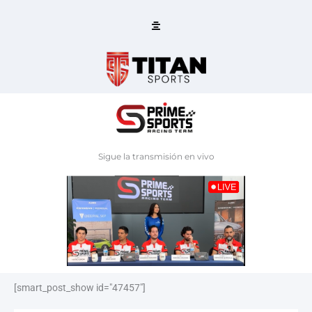
Ir
al
contenido
Sigue la transmisión en vivo
[smart_post_show id="47457"]