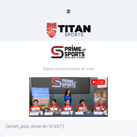
Ir
al
contenido
Sigue la transmisión en vivo
[smart_post_show id="47457"]