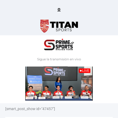
Ir
al
contenido
Sigue la transmisión en vivo
[smart_post_show id="47457"]