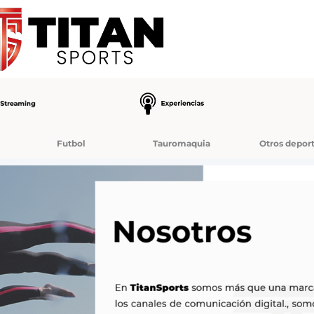
Futbol
Tauromaquia
Otros depor