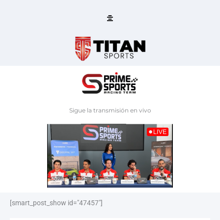
Ir
al
contenido
Sigue la transmisión en vivo
[smart_post_show id="47457"]