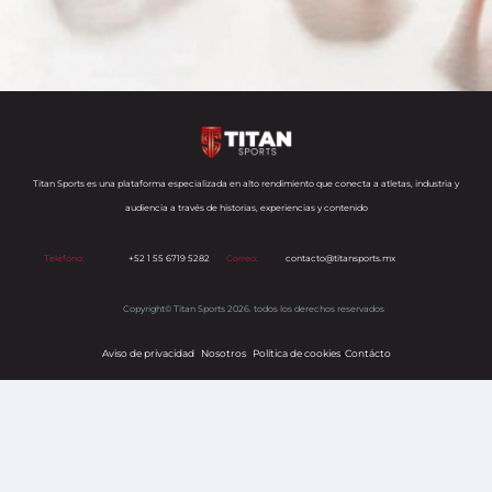
Titan Sports es una plataforma especializada en alto rendimiento que conecta a atletas, industria y
audiencia a través de historias, experiencias y contenido
Teléfono:
+52 1 55 6719 5282
Correo:
contacto@titansports.mx
Copyright© Titan Sports 2026. todos los derechos reservados
Aviso de privacidad
Nosotros
Política de cookies
s
Contácto