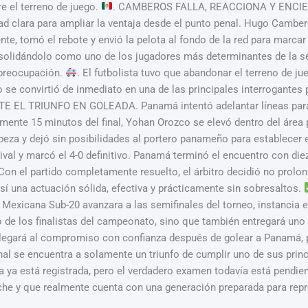
e el terreno de juego.
. CAMBEROS FALLA, REACCIONA Y ENCIEN
d clara para ampliar la ventaja desde el punto penal. Hugo Camber
te, tomó el rebote y envió la pelota al fondo de la red para marcar 
olidándolo como uno de los jugadores más determinantes de la se
 preocupación.
. El futbolista tuvo que abandonar el terreno de ju
o se convirtió de inmediato en una de las principales interrogantes
 EL TRIUNFO EN GOLEADA. Panamá intentó adelantar líneas para re
nte 15 minutos del final, Yohan Orozco se elevó dentro del área p
abeza y dejó sin posibilidades al portero panameño para establecer e
ival y marcó el 4-0 definitivo. Panamá terminó el encuentro con die
 Con el partido completamente resuelto, el árbitro decidió no prolo
í una actuación sólida, efectiva y prácticamente sin sobresaltos.
Mexicana Sub-20 avanzara a las semifinales del torneo, instancia e
 de los finalistas del campeonato, sino que también entregará uno d
llegará al compromiso con confianza después de golear a Panamá, p
l se encuentra a solamente un triunfo de cumplir uno de sus princi
a ya está registrada, pero el verdadero examen todavía está pendien
he y que realmente cuenta con una generación preparada para repre