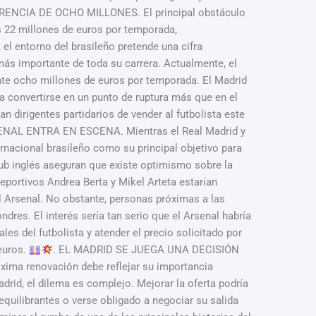
RENCIA DE OCHO MILLONES. El principal obstáculo
os 22 millones de euros por temporada,
el entorno del brasileño pretende una cifra
ás importante de toda su carrera. Actualmente, el
nte ocho millones de euros por temporada. El Madrid
ía convertirse en un punto de ruptura más que en el
an dirigentes partidarios de vender al futbolista este
ARSENAL ENTRA EN ESCENA. Mientras el Real Madrid y
rnacional brasileño como su principal objetivo para
lub inglés aseguran que existe optimismo sobre la
eportivos Andrea Berta y Mikel Arteta estarían
l Arsenal. No obstante, personas próximas a las
res. El interés sería tan serio que el Arsenal habría
les del futbolista y atender el precio solicitado por
 euros.
. EL MADRID SE JUEGA UNA DECISIÓN
óxima renovación debe reflejar su importancia
drid, el dilema es complejo. Mejorar la oferta podría
sequilibrantes o verse obligado a negociar su salida