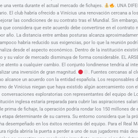
ere una venta durante el actual mercado de fichajes.
. UNA DIFE
ario. El club habría ofrecido a Vinícius una renovación cercana a l
orar las condiciones de su contrato tras el Mundial. Sin embargo, 
a que considera que este acuerdo debe convertirse en el contrato m
 por año. La distancia entre ambas posturas alcanza aproximadame
tampoco habría reducido sus exigencias, por lo que la reunión podr
naliza desde el aspecto económico. Dentro de la institución existirí
trato y su valor de mercado disminuya de forma considerable. EL 
e atento a cualquier cambio. El conjunto londinense tendría al inte
ealizar una inversión de gran magnitud.
. Fuentes cercanas al c
 no alcance un acuerdo con la entidad española. Los responsables d
rno de Vinícius niegan que haya existido algún acercamiento con e
conversaciones exploratorias con representantes del equipo de Lond
itución inglesa estaría preparada para cubrir las aspiraciones salaria
e prima de fichaje, la operación podría rondar los 150 millones de
a etapa determinante de su carrera. Su entorno considera que la pr
 ha desempeñado en los éxitos recientes del equipo. Para el Real Ma
tura rígida abriría la puerta a perder a uno de sus jugadores más de