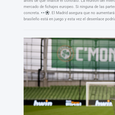
antes de que finalice el contrato. La reunión del mié
mercado de fichajes europeo. Si ninguna de las parte
concreta.
. El Madrid asegura que no aumentará s
brasileño está en juego y esta vez el desenlace podrí