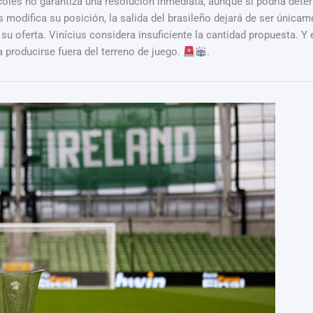
rcoles no garantiza una resolución inmediata, aunque sí podría deter
s modifica su posición, la salida del brasileño dejará de ser única
u oferta. Vinícius considera insuficiente la cantidad propuesta. Y e
a producirse fuera del terreno de juego.
.