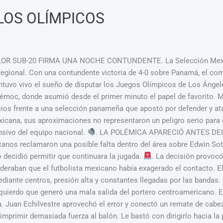
LOS OLÍMPICOS
 SUB-20 FIRMA UNA NOCHE CONTUNDENTE. La Selección Mexicana 
 regional. Con una contundente victoria de 4-0 sobre Panamá, el co
ntuvo vivo el sueño de disputar los Juegos Olímpicos de Los Ánge
émoc, donde asumió desde el primer minuto el papel de favorito. M
cios frente a una selección panameña que apostó por defender y a
xicana, sus aproximaciones no representaron un peligro serio para 
ensivo del equipo nacional.
. LA POLÉMICA APARECIÓ ANTES DEL 
anos reclamaron una posible falta dentro del área sobre Edwin Soto. 
o decidió permitir que continuara la jugada.
. La decisión provocó
eraban que el futbolista mexicano había exagerado el contacto. E
diante centros, presión alta y constantes llegadas por las bandas.
quierdo que generó una mala salida del portero centroamericano. E
a. Juan Echilvestre aprovechó el error y conectó un remate de cabe
mprimir demasiada fuerza al balón. Le bastó con dirigirlo hacia la 