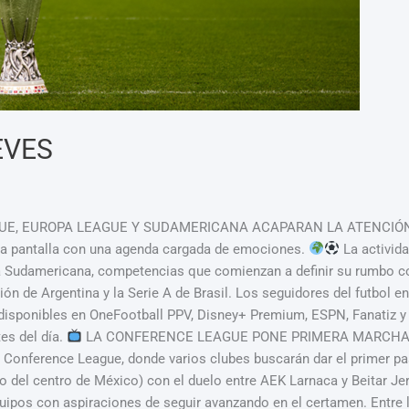
EVES
UE, EUROPA LEAGUE Y SUDAMERICANA ACAPARAN LA ATENCIÓ
 la pantalla con una agenda cargada de emociones.
La activid
 Sudamericana, competencias que comienzan a definir su rumbo con
ón de Argentina y la Serie A de Brasil. Los seguidores del futbol 
s disponibles en OneFootball PPV, Disney+ Premium, ESPN, Fanatiz y
es del día.
LA CONFERENCE LEAGUE PONE PRIMERA MARCHA
la Conference League, donde varios clubes buscarán dar el primer pa
 del centro de México) con el duelo entre AEK Larnaca y Beitar Je
uipos con aspiraciones de seguir avanzando en el certamen. Entre