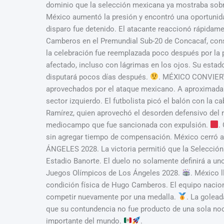
dominio que la selección mexicana ya mostraba sobr
México aumentó la presión y encontró una oportunida
disparo fue detenido. El atacante reaccionó rápidamen
Camberos en el Premundial Sub-20 de Concacaf, cons
la celebración fue reemplazada poco después por la
afectado, incluso con lágrimas en los ojos. Su estad
disputará pocos días después.
. MÉXICO CONVIERTE
aprovechados por el ataque mexicano. A aproximadame
sector izquierdo. El futbolista picó el balón con la c
Ramírez, quien aprovechó el desorden defensivo del r
mediocampo que fue sancionada con expulsión.
.
sin agregar tiempo de compensación. México cerró as
ÁNGELES 2028. La victoria permitió que la Selección 
Estadio Banorte. El duelo no solamente definirá a uno
Juegos Olímpicos de Los Ángeles 2028.
. México 
condición física de Hugo Camberos. El equipo naciona
competir nuevamente por una medalla.
. La golead
que su contundencia no fue producto de una sola noc
importante del mundo.
.