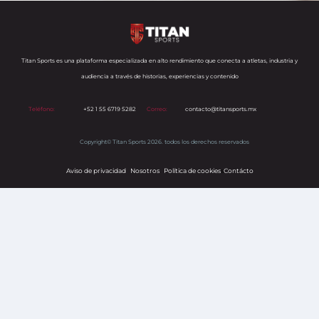
Titan Sports es una plataforma especializada en alto rendimiento que conecta a atletas, industria y
audiencia a través de historias, experiencias y contenido
Teléfono:
+52 1 55 6719 5282
Correo:
contacto@titansports.mx
Copyright© Titan Sports 2026. todos los derechos reservados
Aviso de privacidad
Nosotros
Política de cookies
s
Contácto