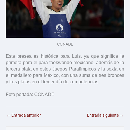
CONADE
Esta presea es histórica para Luis, ya que significa la
primera para el para taekwondo mexicano, además de la
tercera plata en estos Juegos Paralímpicos y la sexta en
el medallero para México, con una suma de tres bronces
y tres platas en el tercer día de competencias.
Foto portada: CONADE
←
Entrada anterior
Entrada siguiente
→