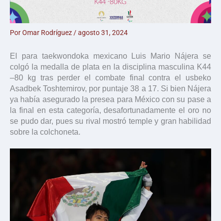
Por
Omar Rodríguez
/
agosto 31, 2024
El para taekwondoka mexicano Luis Mario Nájera se
colgó la medalla de plata en la disciplina masculina K44
–80 kg tras perder el combate final contra el usbeko
Asadbek Toshtemirov, por puntaje 38 a 17. Si bien Nájera
ya había asegurado la presea para México con su pase a
la final en esta categoría, desafortunadamente el oro no
se pudo dar, pues su rival mostró temple y gran habilidad
sobre la colchoneta.