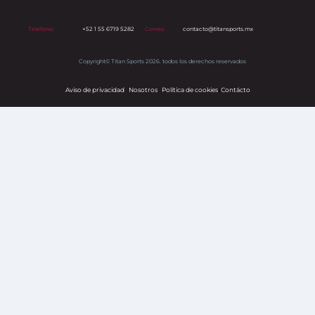
Teléfono:
+52 1 55 6719 5282
Correo:
contacto@titansports.mx
Copyright© Titan Sports 2026. todos los derechos reservados
Aviso de privacidad
Nosotros
Política de cookies
s
Contácto