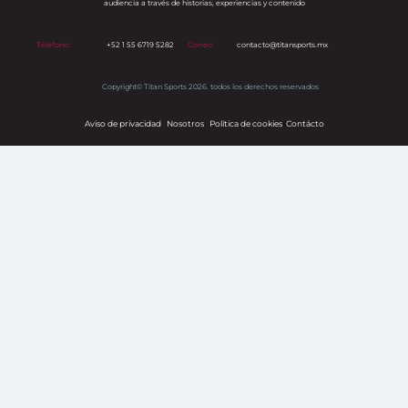
audiencia a través de historias, experiencias y contenido
Teléfono:
+52 1 55 6719 5282
Correo:
contacto@titansports.mx
Copyright© Titan Sports 2026. todos los derechos reservados
Aviso de privacidad
Nosotros
Política de cookies
s
Contácto