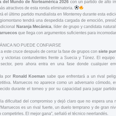
 del Mundo de Norteamérica 2026
con un partido de alto i
ás atractivos de esta ronda eliminatoria.
á el último partido mundialista en Monterrey durante esta edició
egiomontano tendrá una despedida cargada de emoción, presió
adicional
Naranja Mecánica
, líder de grupo y candidata natural
arruecos
que llega con argumentos suficientes para incomodar
ÁNICA NO PUEDE CONFIARSE
 a este cruce después de cerrar la fase de grupos con
siete pu
y victorias contundentes frente a Suecia y Túnez. El equipo
sector, pero ahora entra en una fase donde cualquier err
ida por
Ronald Koeman
sabe que enfrentará a un rival pelig
titiva. Marruecos no aparece como un adversario cómodo, e
ecido durante el torneo y por su capacidad para jugar partido
a dificultad del compromiso y dejó claro que no espera una n
“Marruecos es un rival fuerte, un duelo temprano y de gran ni
ompetirles. El mejor gana”, señaló el técnico neerlandés.