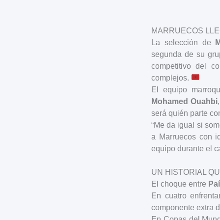
MARRUECOS LLEG
La selección de
M
segunda de su grupo
competitivo del c
complejos.
El equipo marroquí
Mohamed Ouahbi
será quién parte com
“Me da igual si som
a Marruecos con id
equipo durante el 
UN HISTORIAL Q
El choque entre
Paí
En cuatro enfrenta
componente extra d
En Copas del Mundo