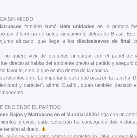
A SIN MIEDO
arruecos
también sumó
siete unidades
en la primera fa
 por diferencia de goles, únicamente detrás de Brasil. Ese d
onjunto africano, que llega a los
dieciseisavos de final
co
 no quiere vivir de etiquetas ni cargar con el papel de v
, fue directo al hablar del ambiente previo al partido y aseguró
o favorito, sino lo que ocurra dentro de la cancha.
os favoritos o no. Lo importante es lo que pasa en la cancha.
entidad y carácter”, afirmó Ouahbi, quien también destacó e
campeonato.
UE ENCIENDE EL PARTIDO
ses Bajos y Marruecos en el Mundial 2026
llega con un ante
mientos previos, cada selección ha conseguido dos victori
e tensión al duelo.
, el único cruce entre ambos se registró en 1994, cuando Pa