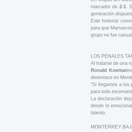
marcador de
2-1
. 
generación dispues
Este historial con
para que Marruecos
grupo no fue casual
LOS PENALES TA
Al tratarse de una r
Ronald Koeman
n
desenlace en Monte
“Si llegamos a los 
para todo escenario”
La declaración deja
desde lo emocional
talento.
MONTERREY BAJA