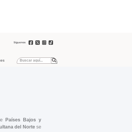
tes
tre
Países Bajos y
ultana del Norte
se