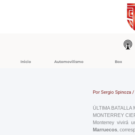
Ir
al
contenido
Inicio
Automovilismo
Box
Por
Sergio Spinoza
ÚLTIMA BATALLA 
MONTERREY CIER
Monterrey vivirá 
Marruecos
, corres