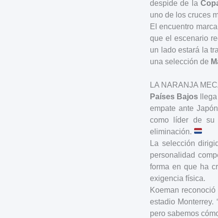
despide de la
Copa
uno de los cruces m
El encuentro marcar
que el escenario r
un lado estará la tr
una selección de
M
LA NARANJA MEC
Países Bajos
llega
empate ante Japón 
como líder de su 
eliminación.
La selección dirig
personalidad compe
forma en que ha cr
exigencia física.
Koeman reconoció l
estadio Monterrey. 
pero sabemos cómo c