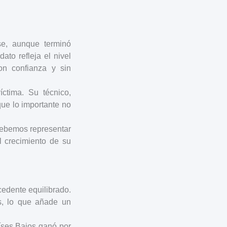
se, aunque terminó
ato refleja el nivel
n confianza y sin
íctima. Su técnico,
 que lo importante no
 Debemos representar
l crecimiento de su
cedente equilibrado.
as, lo que añade un
íses Bajos ganó por