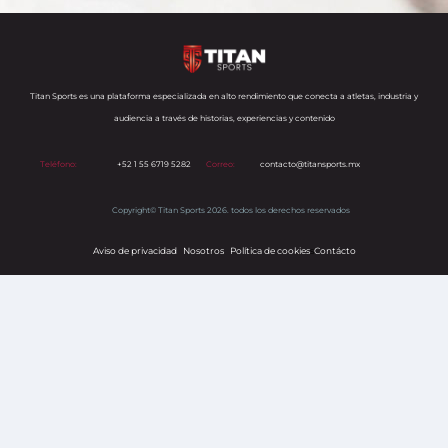
Titan Sports es una plataforma especializada en alto rendimiento que conecta a atletas, industria y
audiencia a través de historias, experiencias y contenido
Teléfono:
+52 1 55 6719 5282
Correo:
contacto@titansports.mx
Copyright© Titan Sports 2026. todos los derechos reservados
Aviso de privacidad
Nosotros
Política de cookies
s
Contácto