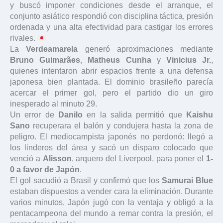
y buscó imponer condiciones desde el arranque, el
conjunto asiático respondió con disciplina táctica, presión
ordenada y una alta efectividad para castigar los errores
rivales.
La
Verdeamarela
generó aproximaciones mediante
Bruno Guimarães
,
Matheus Cunha
y
Vinicius Jr.
,
quienes intentaron abrir espacios frente a una defensa
japonesa bien plantada. El dominio brasileño parecía
acercar el primer gol, pero el partido dio un giro
inesperado al minuto 29.
Un error de
Danilo
en la salida permitió que
Kaishu
Sano
recuperara el balón y condujera hasta la zona de
peligro. El mediocampista japonés no perdonó: llegó a
los linderos del área y sacó un disparo colocado que
venció a
Alisson
, arquero del Liverpool, para poner el
1-
0 a favor de Japón
.
El gol sacudió a Brasil y confirmó que los
Samurai Blue
estaban dispuestos a vender cara la eliminación. Durante
varios minutos, Japón jugó con la ventaja y obligó a la
pentacampeona del mundo a remar contra la presión, el