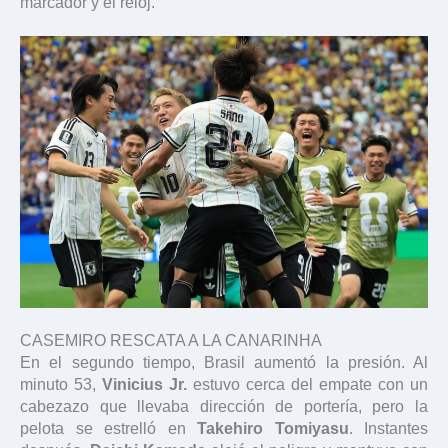
marcador y el reloj.
CASEMIRO RESCATA A LA CANARINHA
En el segundo tiempo, Brasil aumentó la presión. Al
minuto 53,
Vinicius Jr.
estuvo cerca del empate con un
cabezazo que llevaba dirección de portería, pero la
pelota se estrelló en
Takehiro Tomiyasu
. Instantes