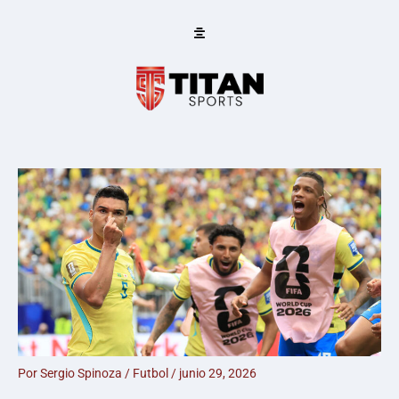
Ir
al
contenido
Por
Sergio Spinoza
/
Futbol
/
junio 29, 2026