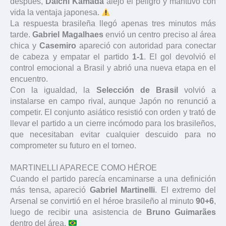
después,
Daichi Kamada
alejó el peligro y mantuvo con
vida la ventaja japonesa.
La respuesta brasileña llegó apenas tres minutos más
tarde.
Gabriel Magalhaes
envió un centro preciso al área
chica y
Casemiro
apareció con autoridad para conectar
de cabeza y empatar el partido
1-1
. El gol devolvió el
control emocional a Brasil y abrió una nueva etapa en el
encuentro.
Con la igualdad, la
Selección de Brasil
volvió a
instalarse en campo rival, aunque Japón no renunció a
competir. El conjunto asiático resistió con orden y trató de
llevar el partido a un cierre incómodo para los brasileños,
que necesitaban evitar cualquier descuido para no
comprometer su futuro en el torneo.
MARTINELLI APARECE COMO HÉROE
Cuando el partido parecía encaminarse a una definición
más tensa, apareció
Gabriel Martinelli
. El extremo del
Arsenal se convirtió en el héroe brasileño al minuto
90+6
,
luego de recibir una asistencia de
Bruno Guimarães
dentro del área.