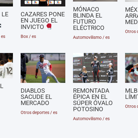
MÓNACO
MÉX
 LE
CAZARES PONE
BLINDA EL
ARR
EN JUEGO EL
FUTURO
MED
INVICTO
ELÉCTRICO
Otros 
/
es
Box
/
es
Automovilismo
/
es
AL
DIABLOS
REMONTADA
MLB
SACUDE EL
ÉPICA EN EL
LÍMI
MERCADO
SÚPER ÓVALO
Otros 
POTOSINO
Otros deportes
/
es
Automovilismo
/
es