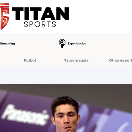
Futbol
Tauromaquia
Otros depor