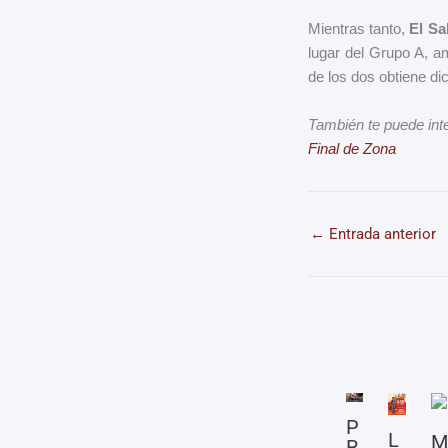
Mientras tanto,
El Sa
lugar del Grupo A, am
de los dos obtiene di
También te puede int
Final de Zona
←
Entrada anterior
P
L
M
R