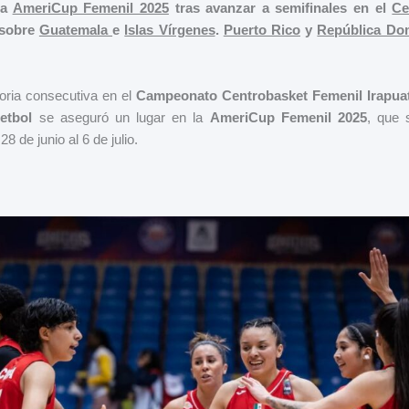
la
AmeriCup Femenil 2025
tras avanzar a semifinales en el
Ce
 sobre
Guatemala
e
Islas Vírgenes
.
Puerto Rico
y
República Do
oria consecutiva en el
Campeonato Centrobasket Femenil Irapua
etbol
se aseguró un lugar en la
AmeriCup Femenil 2025
, que 
8 de junio al 6 de julio.