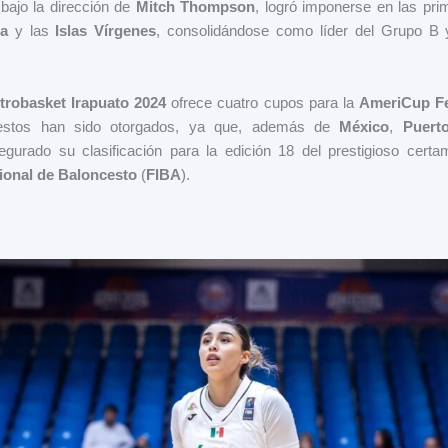
bajo la dirección de
Mitch Thompson
, logró imponerse en las pri
a
y las
Islas Vírgenes
, consolidándose como líder del Grupo B
robasket Irapuato 2024
ofrece cuatro cupos para la
AmeriCup Fe
estos han sido otorgados, ya que, además de
México
,
Puert
urado su clasificación para la edición 18 del prestigioso certam
ional de Baloncesto
(
FIBA
).