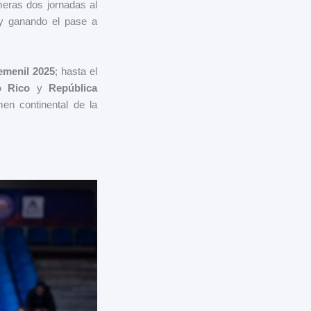
meras dos jornadas al
 y ganando el pase a
menil 2025
; hasta el
o Rico
y
República
en continental de la