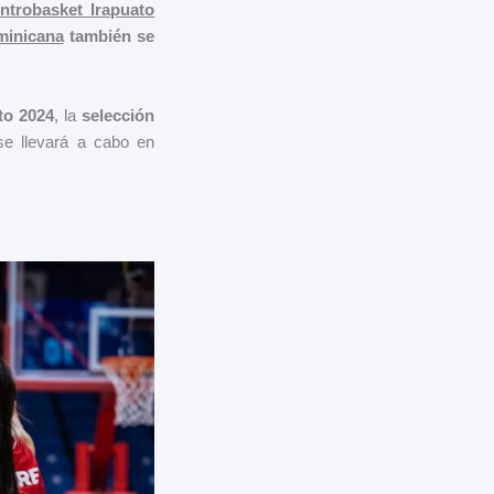
ntrobasket Irapuato
minicana
también se
to 2024
, la
selección
se llevará a cabo en