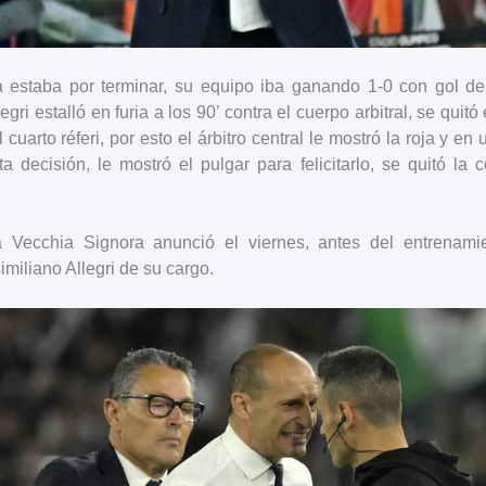
a estaba por terminar, su equipo iba ganando 1-0 con gol d
gri estalló en furia a los 90’ contra el cuerpo arbitral, se quitó
 cuarto réferi, por esto el árbitro central le mostró la roja y en
ta decisión, le mostró el pulgar para felicitarlo, se quitó la 
a Vecchia Signora anunció el viernes, antes del entrenamie
imiliano Allegri de su cargo.