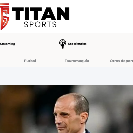
Futbol
Tauromaquia
Otros depor