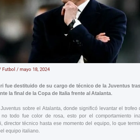
/
Futbol
/
mayo 18, 2024
ri fue destituido de su cargo de técnico de la Juventus t
e la final de la Copa de Italia frente al Atalanta.
 Juventus sobre el Atalanta, donde significó levantar el trofeo 
, no todo fue color de rosa, esto por el comportamiento in
i, director técnico hasta ese momento del equipo, lo que term
el equipo italiano.