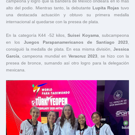
campeona y logró que la bandera de México ondeara en lo más
alto del podio. Mientras tanto, la debutante
Lupita Rojas
tuvo
una destacada actuación y obtuvo su primera medalla
internacional al quedarse con la presea de plata.
En la categoría K44 -52 kilos,
Suisei Koyama
, subcampeona
en los
Juegos Parapanamericanos de Santiago 2023
,
consiguió la medalla de plata. En esa misma división,
Jessica
García
, campeona mundial en
Veracruz 2023
, se hizo con la
presea de bronce, sumando así otro logro para la delegación
mexicana.