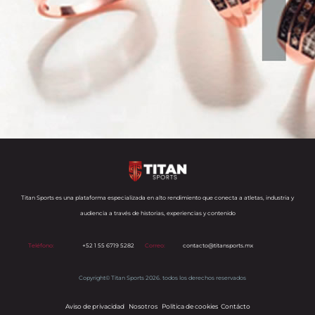
Titan Sports es una plataforma especializada en alto rendimiento que conecta a atletas, industria y
audiencia a través de historias, experiencias y contenido
Teléfono:
+52 1 55 6719 5282
Correo:
contacto@titansports.mx
Copyright© Titan Sports 2026. todos los derechos reservados
Aviso de privacidad
Nosotros
Política de cookies
s
Contácto