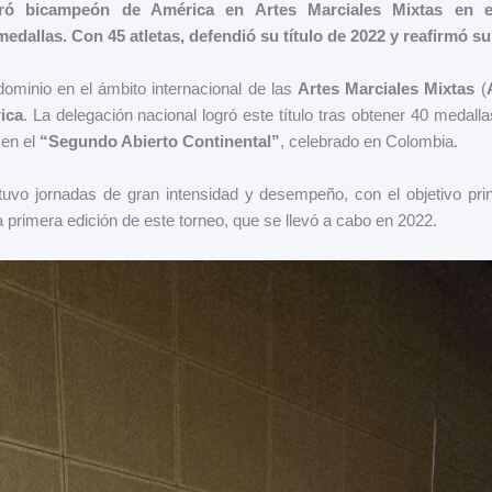
ró bicampeón de América en Artes Marciales Mixtas en e
edallas. Con 45 atletas, defendió su título de 2022 y reafirmó s
ominio en el ámbito internacional de las
Artes Marciales Mixtas
(
ica
. La delegación nacional logró este título tras obtener 40 medall
 en el
“Segundo Abierto Continental”
, celebrado en Colombia.
uvo jornadas de gran intensidad y desempeño, con el objetivo pri
a primera edición de este torneo, que se llevó a cabo en 2022.