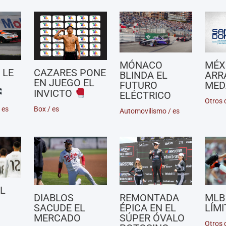
MÓNACO
MÉX
 LE
CAZARES PONE
BLINDA EL
ARR
EN JUEGO EL
FUTURO
MED
INVICTO
ELÉCTRICO
Otros 
/
es
Box
/
es
Automovilismo
/
es
AL
DIABLOS
REMONTADA
MLB
SACUDE EL
ÉPICA EN EL
LÍMI
MERCADO
SÚPER ÓVALO
Otros 