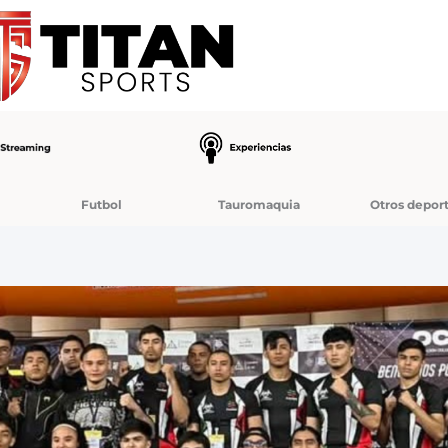
Futbol
Tauromaquia
Otros depor