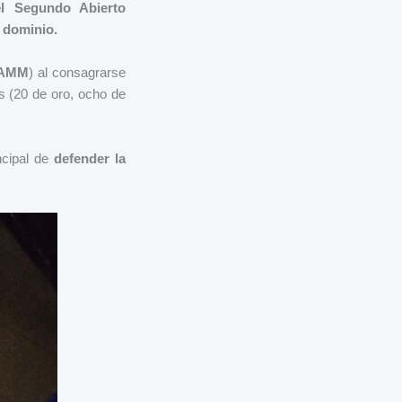
l Segundo Abierto
u dominio.
AMM
) al consagrarse
as (20 de oro, ocho de
ncipal de
defender la