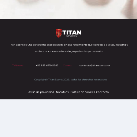
Titan Sports es una plataforma especializada en alto rendimiento que conecta a atletas, industria y
audiencia a través de historias, experiencias y contenido
Teléfono:
+52 1 55 6719 5282
Correo:
contacto@titansports.mx
Copyright© Titan Sports 2026. todos los derechos reservados
Aviso de privacidad
Nosotros
Política de cookies
s
Contácto