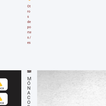
Ot
ro
s
de
po
rte
s
/
es
M
Ó
N
A
C
O