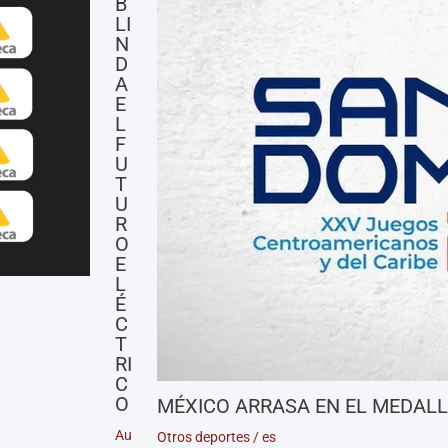
B
LI
N
D
A
E
L
F
U
T
U
R
O
E
L
É
C
T
RI
C
O
MÉXICO ARRASA EN EL MEDAL
Au
Otros deportes
/
es