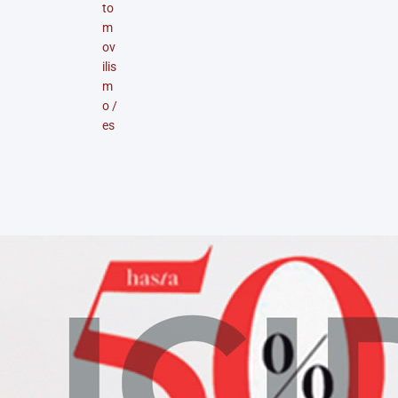
to
m
ov
ilis
m
o
/
es