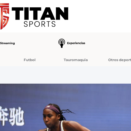
Futbol
Tauromaquia
Otros depor