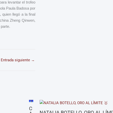
para levantar el trofeo
añola Paula Badosa por
quien llegó a la final
a china Zheng Qinwen,
 parte.
Entrada siguiente
→
C
NATALIA BOTELLO, ORO AL LÍM