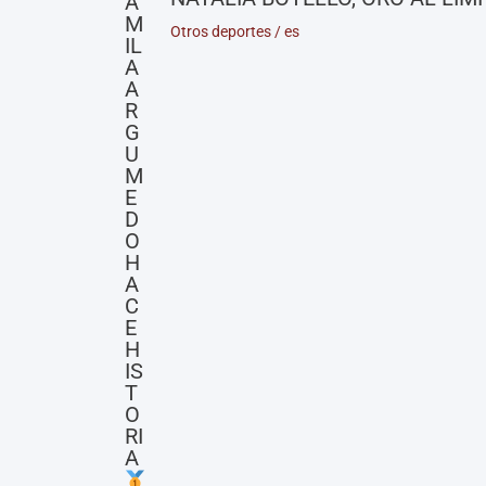
A
M
Otros deportes
/
es
IL
A
A
R
G
U
M
E
D
O
H
A
C
E
H
IS
T
O
RI
A