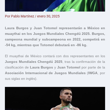
Por
Pablo Martínez
/
enero 30, 2025
Laura Burgos y Juan Totomol representarán a México en
muaythai en los Juegos Mundiales Chengdú 2025. Burgos,
campeona mundial y subcampeona en 2022, competirá en
-54 kg, mientras que Totomol debutará en -86 kg.
El muaythai de México contará con dos representantes en los
Juegos Mundiales Chengdú 2025
, tras la confirmación de la
clasificación de
Laura Burgos
y
Juan Totomol
por parte de la
Asociación Internacional de Juegos Mundiales
(
IWGA
, por
sus siglas en inglés).