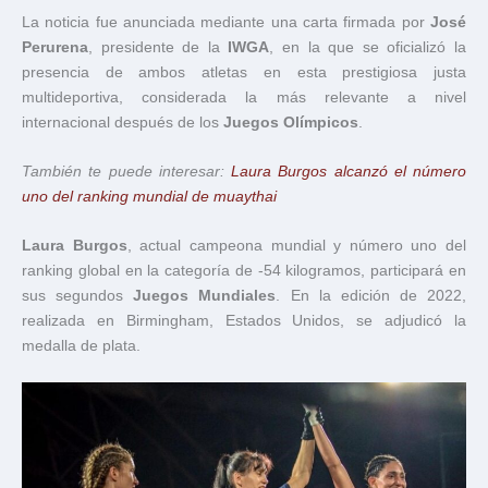
La noticia fue anunciada mediante una carta firmada por
José
Perurena
, presidente de la
IWGA
, en la que se oficializó la
presencia de ambos atletas en esta prestigiosa justa
multideportiva, considerada la más relevante a nivel
internacional después de los
Juegos Olímpicos
.
También te puede interesar:
Laura Burgos alcanzó el número
uno del ranking mundial de muaythai
Laura Burgos
, actual campeona mundial y número uno del
ranking global en la categoría de -54 kilogramos, participará en
sus segundos
Juegos Mundiales
. En la edición de 2022,
realizada en Birmingham, Estados Unidos, se adjudicó la
medalla de plata.