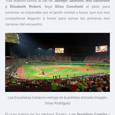
Tras buenos turnos al bat de
Jasmyn Jackson, Mia Davidson
y Elizabeth Robert
, llegó
Elisa Cecchetti
al plato para
conectar un imparable por el jardín central y hacer que sus tres
compañeras llegarán a home para sumar las primeras tres
carreras del encuentro.
Las Escarlatas tomaron ventaja en la primera entrada/Imagen:
Omar Rodríguez
El gran trabajo de las pitchers Tornés, y de
Yeraldine Carrión
y