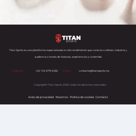
Titan Sports es una plataforma especializada en alto rendimiento que conecta a atletas, industria y
audiencia a través de historias, experiencias y contenido
Teléfono:
+52 1 55 6719 5282
Correo:
contacto@titansports.mx
Copyright© Titan Sports 2026. todos los derechos reservados
Aviso de privacidad
Nosotros
Política de cookies
s
Contácto