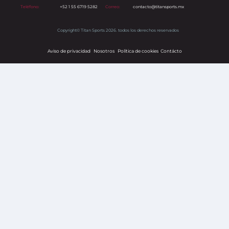
Teléfono:
+52 1 55 6719 5282
Correo:
contacto@titansports.mx
Copyright© Titan Sports 2026. todos los derechos reservados
Aviso de privacidad
Nosotros
Política de cookies
s
Contácto