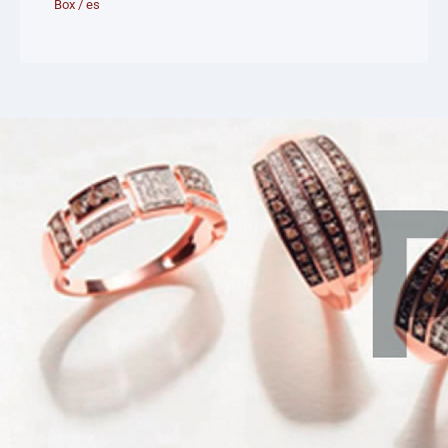
Box
/
es