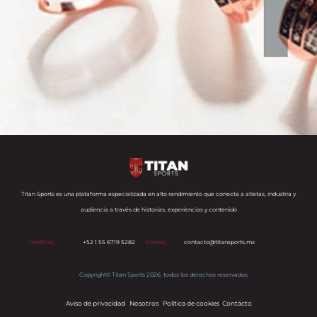
Titan Sports es una plataforma especializada en alto rendimiento que conecta a atletas, industria y
audiencia a través de historias, experiencias y contenido
Teléfono:
+52 1 55 6719 5282
Correo:
contacto@titansports.mx
Copyright© Titan Sports 2026. todos los derechos reservados
Aviso de privacidad
Nosotros
Política de cookies
s
Contácto