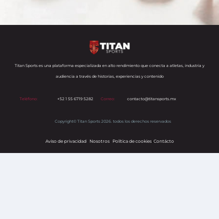
Titan Sports es una plataforma especializada en alto rendimiento que conecta a atletas, industria y
audiencia a través de historias, experiencias y contenido
Teléfono:
+52 1 55 6719 5282
Correo:
contacto@titansports.mx
Copyright© Titan Sports 2026. todos los derechos reservados
Aviso de privacidad
Nosotros
Política de cookies
s
Contácto