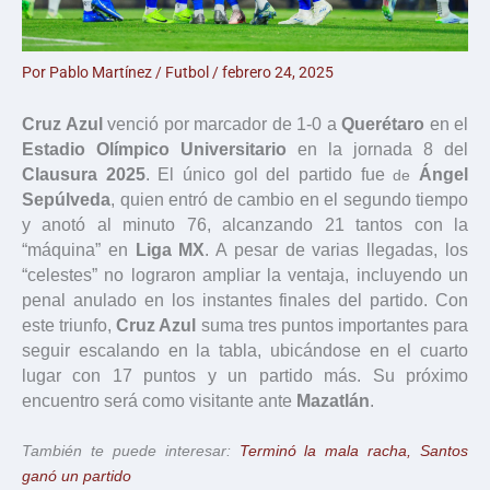
Por
Pablo Martínez
/
Futbol
/
febrero 24, 2025
Cruz Azul
venció por marcador de 1-0 a
Querétaro
en el
Estadio Olímpico Universitario
en la jornada 8 del
Clausura 2025
. El único gol del partido fue
Ángel
de
Sepúlveda
, quien entró de cambio en el segundo tiempo
y anotó al minuto 76, alcanzando 21 tantos con la
“máquina” en
Liga MX
. A pesar de varias llegadas, los
“celestes” no lograron ampliar la ventaja, incluyendo un
penal anulado en los instantes finales del partido. Con
este triunfo,
Cruz Azul
suma tres puntos importantes para
seguir escalando en la tabla, ubicándose en el cuarto
lugar con 17 puntos y un partido más. Su próximo
encuentro será como visitante ante
Mazatlán
.
También te puede interesar:
Terminó la mala racha, Santos
ganó un partido