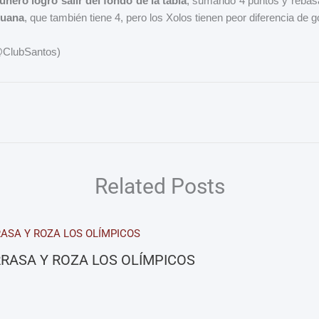
unero logró salir del fondo de la tabla
, sumando 4 puntos y reba
juana
, que también tiene 4, pero los Xolos tienen peor diferencia de g
 (@ClubSantos)
Related Posts
RASA Y ROZA LOS OLÍMPICOS