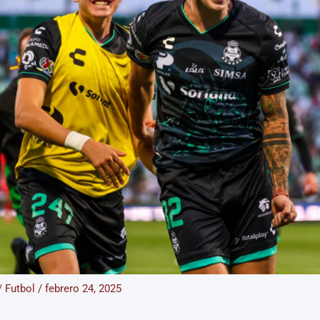
/
Futbol
/
febrero 24, 2025