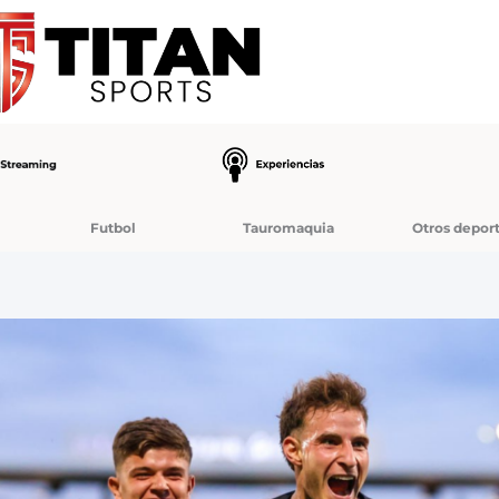
Futbol
Tauromaquia
Otros depor