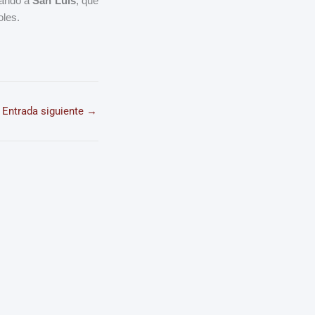
sando a
San Luis
, que
oles.
Entrada siguiente
→