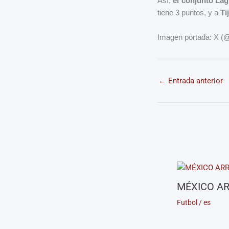
Así,
el conjunto Lag
tiene 3 puntos, y a
Ti
Imagen portada: X
←
Entrada anterior
MÉXICO AR
Futbol
/
es