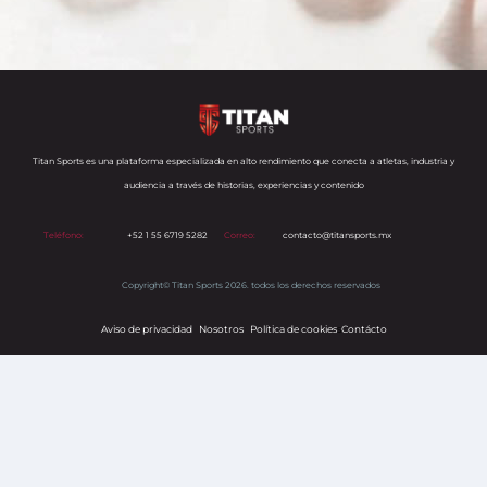
Titan Sports es una plataforma especializada en alto rendimiento que conecta a atletas, industria y
audiencia a través de historias, experiencias y contenido
Teléfono:
+52 1 55 6719 5282
Correo:
contacto@titansports.mx
Copyright© Titan Sports 2026. todos los derechos reservados
Aviso de privacidad
Nosotros
Política de cookies
s
Contácto