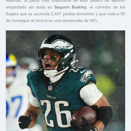
Además, la pieza más importante de este tablero de ajedrez
empastado sin duda es
Saquon Barkley
, el corredor de los
Eagles que ya acumula 2,447 yardas terrestres y que está a 30
de conseguir el récord en una temporada de NFL.