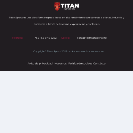
Titan Sports es una plataforma especializada en alto rendimiento que conecta a atletas, industria y
audiencia a través de historias, experiencias y contenido
Teléfono:
+52 1 55 6719 5282
Correo:
contacto@titansports.mx
Copyright© Titan Sports 2026. todos los derechos reservados
Aviso de privacidad
Nosotros
Política de cookies
s
Contácto