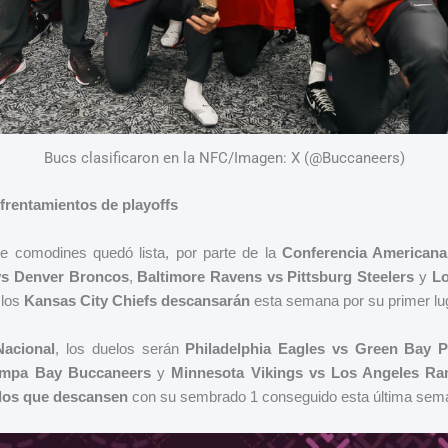
Bucs clasificaron en la NFC/Imagen: X (@Buccaneers)
frentamientos de playoffs
de comodines quedó lista, por parte de la
Conferencia Americana
 vs Denver Broncos
,
Baltimore Ravens vs Pittsburg Steelers
y
Lo
 los
Kansas City Chiefs descansarán
esta semana por su primer lu
Nacional
, los duelos serán
Philadelphia Eagles vs Green Bay P
mpa Bay Buccaneers
y
Minnesota Vikings vs Los Angeles R
 los que descansen
con su sembrado 1 conseguido esta última sem