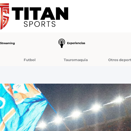
Futbol
Tauromaquia
Otros depor