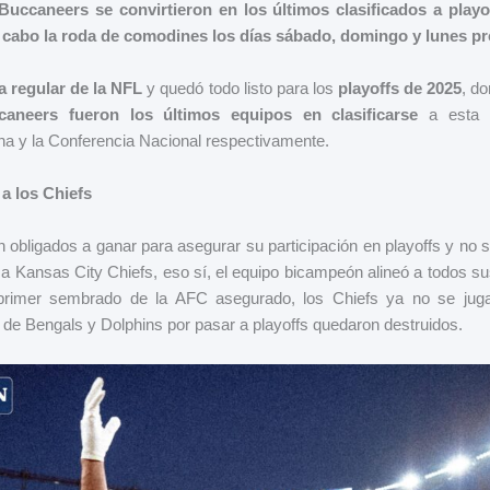
uccaneers se convirtieron en los últimos clasificados a playof
a cabo la roda de comodines los días sábado, domingo y lunes p
 regular de la NFL
y quedó todo listo para los
playoffs de 2025
, d
neers fueron los últimos equipos en clasificarse
a esta 
a y la Conferencia Nacional respectivamente.
a los Chiefs
 obligados a ganar para asegurar su participación en playoffs y no 
 a Kansas City Chiefs, eso sí, el equipo bicampeón alineó a todos s
 primer sembrado de la AFC asegurado, los Chiefs ya no se jug
 de Bengals y Dolphins por pasar a playoffs quedaron destruidos.