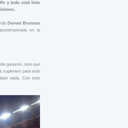
fs y todo está listo
róximos.
onde
Denver Broncos
postemporada en la
solo ganaron, sino que
us suplentes para este
aban nada. Con este