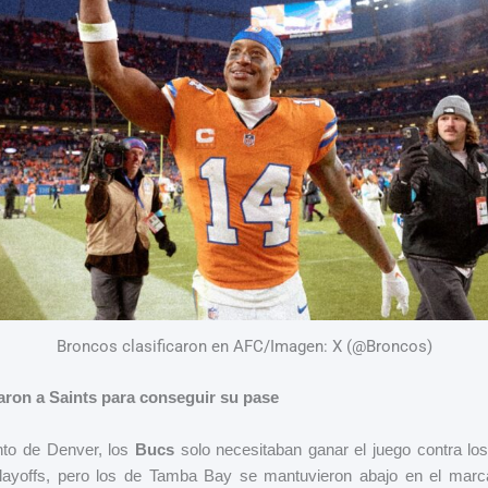
Broncos clasificaron en AFC/Imagen: X (@Broncos)
ron a Saints para conseguir su pase
unto de Denver, los
Bucs
solo necesitaban ganar el juego contra lo
playoffs, pero los de Tamba Bay se mantuvieron abajo en el marca