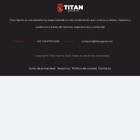
Titan Sports es una plataforma especializada en alto rendimiento que conecta a atletas, industria y
audiencia a través de historias, experiencias y contenido
Teléfono:
+52 1 55 6719 5282
Correo:
contacto@titansports.mx
Copyright© Titan Sports 2026. todos los derechos reservados
Aviso de privacidad
Nosotros
Política de cookies
s
Contácto