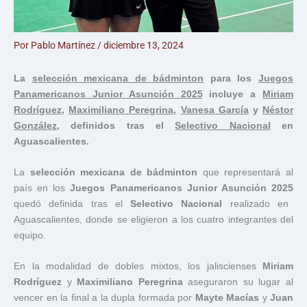
Por
Pablo Martínez
/
diciembre 13, 2024
La
selección mexicana de bádminton
para los
Juegos
Panamericanos Junior Asunción 2025
incluye a
Miriam
Rodríguez
,
Maximiliano Peregrina
,
Vanesa García
y
Néstor
González
, definidos tras el
Selectivo Nacional
en
Aguascalientes.
La
selección mexicana de bádminton
que representará al
país en los
Juegos Panamericanos Junior Asunción 2025
quedó definida tras el
Selectivo Nacional
realizado en
Aguascalientes, donde se eligieron a los cuatro integrantes del
equipo.
En la modalidad de dobles mixtos, los jaliscienses
Miriam
Rodríguez
y
Maximiliano Peregrina
aseguraron su lugar al
vencer en la final a la dupla formada por
Mayte Macías
y
Juan