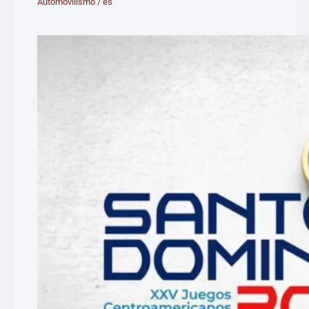
Automovilismo
/
es