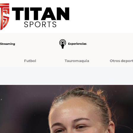
Futbol
Tauromaquia
Otros depor