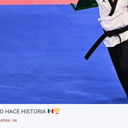
O HACE HISTORIA
ortes
/
es