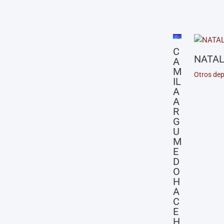
C
NATAL
A
M
Otros dep
IL
A
A
R
G
U
M
E
D
O
H
A
C
E
H