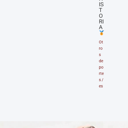
IS
T
O
RI
A
Ot
ro
s
de
po
rte
s
/
es