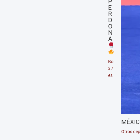
P
E
R
D
O
N
A
Bo
x
/
es
MÉXIC
Otros dep