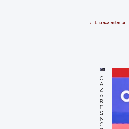
←
Entrada anterior
C
A
Z
A
R
E
S
N
O