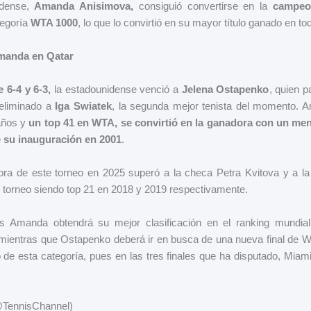
idense,
Amanda Anisimova,
consiguió convertirse en la
campeo
tegoría
WTA 1000
, lo que lo convirtió en su mayor título ganado en t
Amanda en Qatar
6-4 y 6-3,
la estadounidense venció a
Jelena Ostapenko
, quien p
 eliminado a
Iga Swiatek
, la segunda mejor tenista del momento. A
años y
un top 41 en WTA, se convirtió en la ganadora con un me
 su inauguración en 2001
.
dora de este torneo en 2025 superó a la checa Petra Kvitova y a la
 torneo siendo top 21 en 2018 y 2019 respectivamente.
es Amanda obtendrá su mejor clasificación en el ranking mundial
mientras que Ostapenko deberá ir en busca de una nueva final de W
lo de esta categoría, pues en las tres finales que ha disputado, Mia
(@TennisChannel)