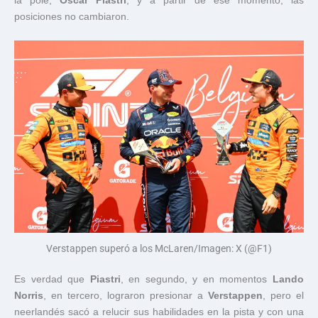
la pole,
Oscar Piastri
, y a partir de ese momento, las
posiciones no cambiaron.
Verstappen superó a los McLaren/Imagen: X (@F1)
Es verdad que
Piastri
, en segundo, y en momentos
Lando
Norris
, en tercero, lograron presionar a
Verstappen
, pero el
neerlandés sacó a relucir sus habilidades en la pista y con una