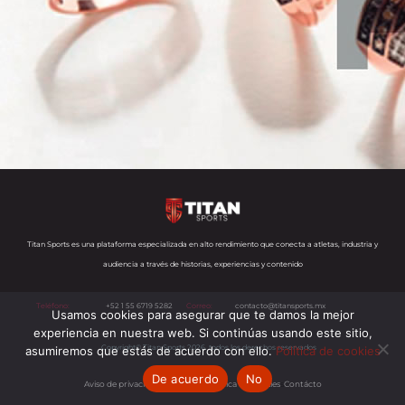
Titan Sports es una plataforma especializada en alto rendimiento que conecta a atletas, industria y
audiencia a través de historias, experiencias y contenido
Teléfono:
+52 1 55 6719 5282
Correo:
contacto@titansports.mx
Usamos cookies para asegurar que te damos la mejor
experiencia en nuestra web. Si continúas usando este sitio,
Copyright© Titan Sports 2026. todos los derechos reservados
asumiremos que estás de acuerdo con ello.
Política de cookies
De acuerdo
No
Aviso de privacidad
Nosotros
Política de cookies
s
Contácto