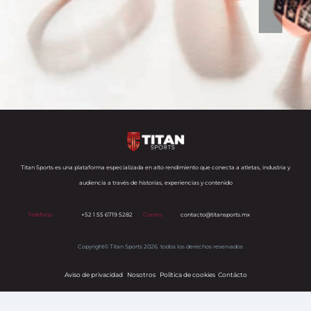
Titan Sports es una plataforma especializada en alto rendimiento que conecta a atletas, industria y
audiencia a través de historias, experiencias y contenido
Teléfono:
+52 1 55 6719 5282
Correo:
contacto@titansports.mx
Copyright© Titan Sports 2026. todos los derechos reservados
Aviso de privacidad
Nosotros
Política de cookies
s
Contácto