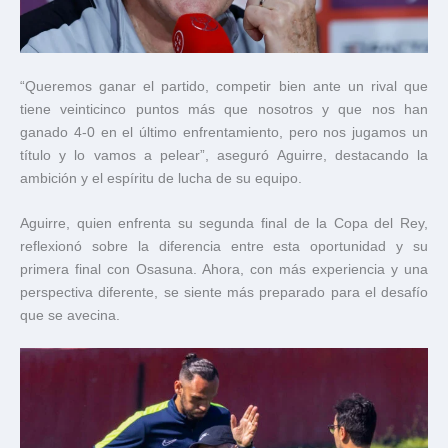
“Queremos ganar el partido, competir bien ante un rival que
tiene veinticinco puntos más que nosotros y que nos han
ganado 4-0 en el último enfrentamiento, pero nos jugamos un
título y lo vamos a pelear”, aseguró Aguirre, destacando la
ambición y el espíritu de lucha de su equipo.
Aguirre, quien enfrenta su segunda final de la Copa del Rey,
reflexionó sobre la diferencia entre esta oportunidad y su
primera final con Osasuna. Ahora, con más experiencia y una
perspectiva diferente, se siente más preparado para el desafío
que se avecina.