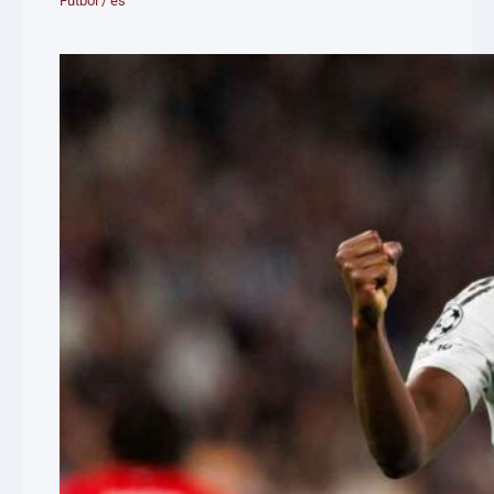
Futbol
/
es