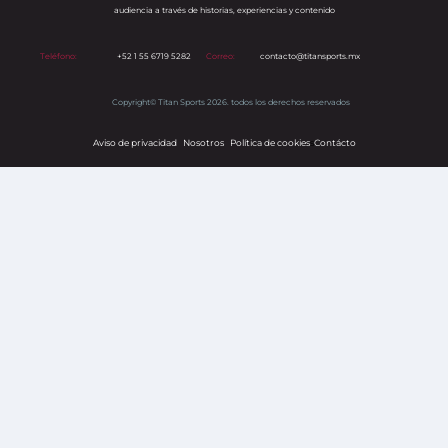
audiencia a través de historias, experiencias y contenido
Teléfono:
+52 1 55 6719 5282
Correo:
contacto@titansports.mx
Copyright© Titan Sports 2026. todos los derechos reservados
Aviso de privacidad
Nosotros
Política de cookies
s
Contácto