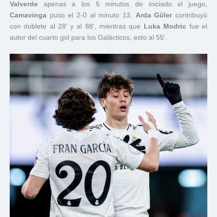
Valverde
apenas a los 5 minutos de iniciado el juego,
Camavinga
puso el 2-0 al minuto 13,
Arda Güler
contribuyó
con doblete al 28’ y al 88’, mientras que
Luka Modric
fue el
autor del cuarto gol para los Galácticos, esto al 55’.