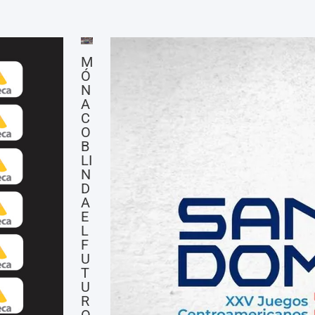
M
Ó
N
A
C
O
B
LI
N
D
A
E
L
F
U
T
U
R