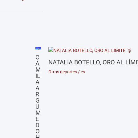
C
NATALIA BOTELLO, ORO AL LÍM
A
M
Otros deportes
/
es
IL
A
A
R
G
U
M
E
D
O
H