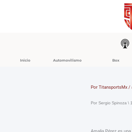
Ir
al
contenido
Inicio
Automovilismo
Box
Por
TitansportsMx
/
Por Sergio Spinoza \ 
Amalia Pérez es una a