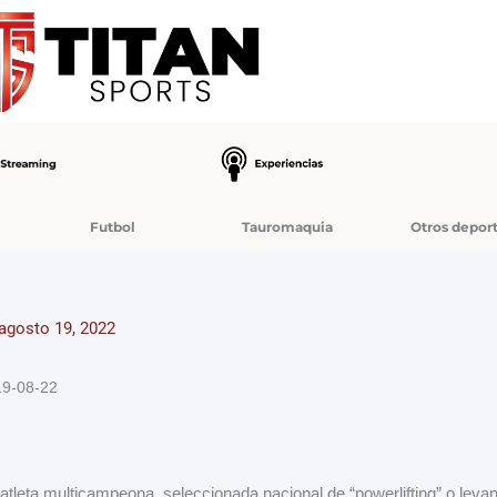
Futbol
Tauromaquia
Otros depor
agosto 19, 2022
19-08-22
tleta multicampeona, seleccionada nacional de “powerlifting” o leva