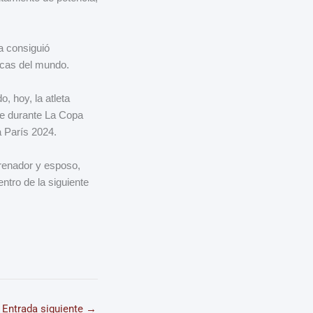
a consiguió
icas del mundo.
, hoy, la atleta
re durante La Copa
 París 2024.
trenador y esposo,
ntro de la siguiente
Entrada siguiente
→