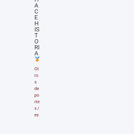
A
C
E
H
IS
T
O
RI
A
Ot
ro
s
de
po
rte
s
/
es