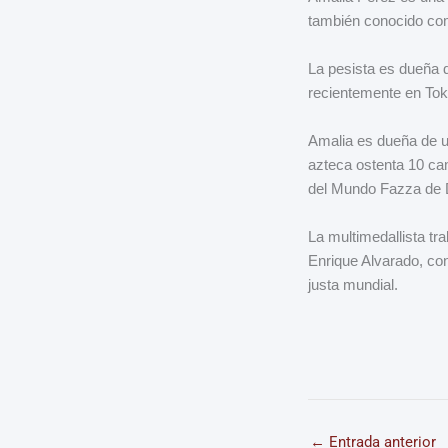
también conocido como
La pesista es dueña d
recientemente en Tok
Amalia es dueña de un
azteca ostenta 10 ca
del Mundo Fazza de D
La multimedallista t
Enrique Alvarado, con
justa mundial.
←
Entrada anterior