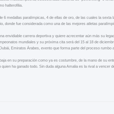
 halterofilia.
e 6 medallas paralímpicas, 4 de ellas de oro, de las cuales la sexta l
io, donde fue considerada como una de las mejores atletas paralímp
a envidiable carrera deportiva y quiere acrecentar aún más su legado
mpeonatos mundiales y su próxima cita será del 15 al 18 de diciemb
ubái, Emiratos Árabes, evento que forma parte del proceso rumbo a
rabaja en su preparación como ya es costumbre, de la mano de su en
 quien ha ganado todo. Sin duda alguna Amalia es la rival a vencer de