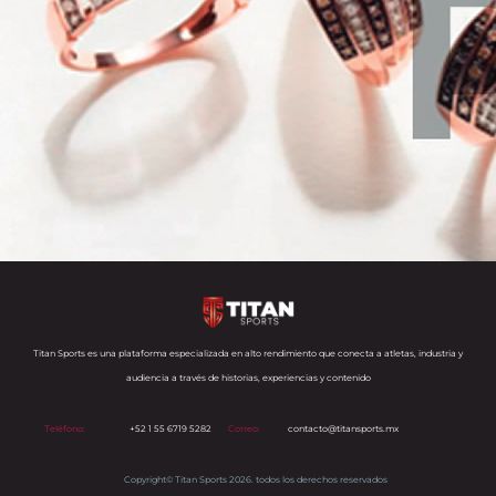
Titan Sports es una plataforma especializada en alto rendimiento que conecta a atletas, industria y
audiencia a través de historias, experiencias y contenido
Teléfono:
+52 1 55 6719 5282
Correo:
contacto@titansports.mx
Copyright© Titan Sports 2026. todos los derechos reservados