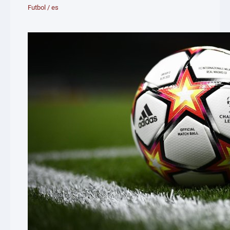
Futbol
/
es