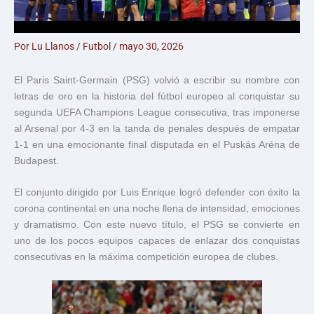
Por
Lu Llanos
/
Futbol
/
mayo 30, 2026
El Paris Saint-Germain (PSG) volvió a escribir su nombre con
letras de oro en la historia del fútbol europeo al conquistar su
segunda UEFA Champions League consecutiva, tras imponerse
al Arsenal por 4-3 en la tanda de penales después de empatar
1-1 en una emocionante final disputada en el Puskás Aréna de
Budapest.
El conjunto dirigido por Luis Enrique logró defender con éxito la
corona continental en una noche llena de intensidad, emociones
y dramatismo. Con este nuevo título, el PSG se convierte en
uno de los pocos equipos capaces de enlazar dos conquistas
consecutivas en la máxima competición europea de clubes.