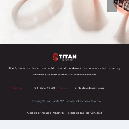
Titan Sports es una plataforma especializada en alto rendimiento que conecta a atletas, industria y
audiencia a través de historias, experiencias y contenido
Teléfono:
+52 1 55 6719 5282
Correo:
contacto@titansports.mx
Copyright© Titan Sports 2026. todos los derechos reservados
Aviso de privacidad
Nosotros
Política de cookies
s
Contácto