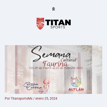
Ir
al
contenido
Por
TitansportsMx
/
enero 25, 2024