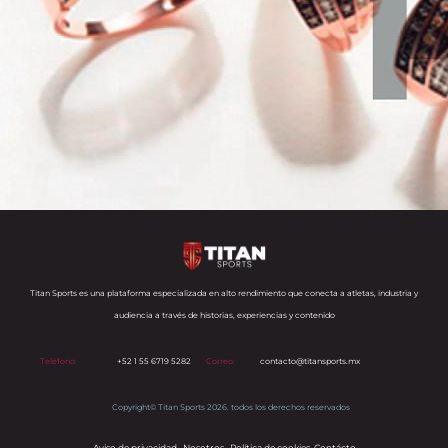
Titan Sports es una plataforma especializada en alto rendimiento que conecta a atletas, industria y
audiencia a través de historias, experiencias y contenido
Teléfono:
+52 1 55 6719 5282
Correo:
contacto@titansports.mx
Copyright© Titan Sports 2026. todos los derechos reservados
Aviso de privacidad
Nosotros
Política de cookies
s
Contácto