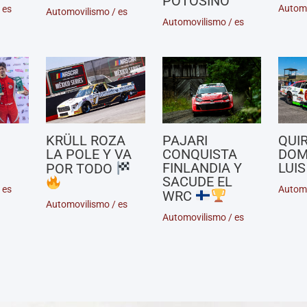
POTOSINO
Autom
/
es
Automovilismo
/
es
Automovilismo
/
es
KRÜLL ROZA
PAJARI
QUI
LA POLE Y VA
CONQUISTA
DOM
FINLANDIA Y
LUIS
POR TODO
SACUDE EL
/
es
Autom
WRC
Automovilismo
/
es
Automovilismo
/
es