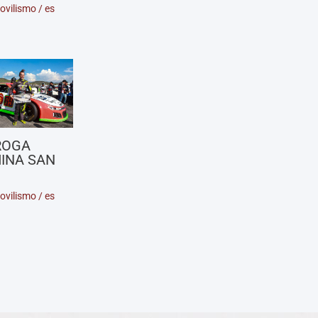
ovilismo
/
es
ROGA
INA SAN
ovilismo
/
es