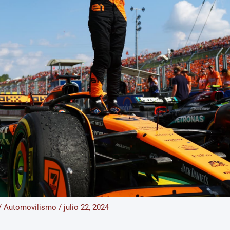
/
Automovilismo
/
julio 22, 2024