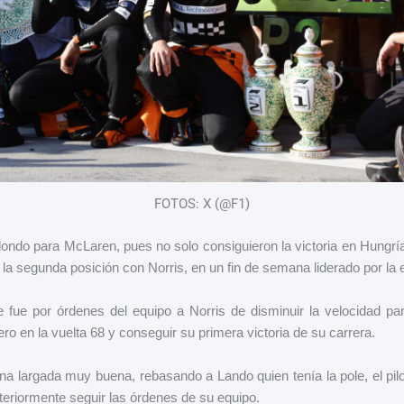
FOTOS: X (@F1)
ondo para McLaren, pues no solo consiguieron la victoria en Hungría 
la segunda posición con Norris, en un fin de semana liderado por la e
te fue por órdenes del equipo a Norris de disminuir la velocidad par
ro en la vuelta 68 y conseguir su primera victoria de su carrera.
na largada muy buena, rebasando a Lando quien tenía la pole, el pilo
teriormente seguir las órdenes de su equipo.