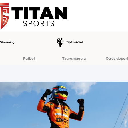
Futbol
Tauromaquia
Otros depor