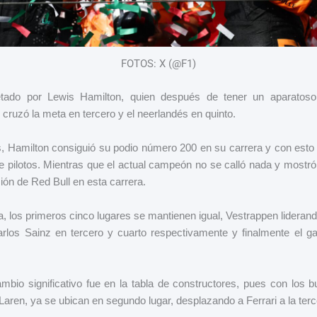
FOTOS: X (@F1)
etado por Lewis Hamilton, quien después de tener un aparatos
cruzó la meta en tercero y el neerlandés en quinto.
, Hamilton consiguió su podio número 200 en su carrera y con esto 
de pilotos. Mientras que el actual campeón no se calló nada y mostr
sión de Red Bull en esta carrera.
a, los primeros cinco lugares se mantienen igual, Vestrappen lideran
rlos Sainz en tercero y cuarto respectivamente y finalmente el g
bio significativo fue en la tabla de constructores, pues con los 
aren, ya se ubican en segundo lugar, desplazando a Ferrari a la ter