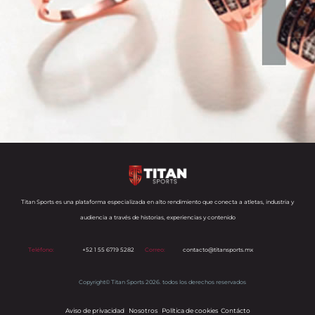
Titan Sports es una plataforma especializada en alto rendimiento que conecta a atletas, industria y
audiencia a través de historias, experiencias y contenido
Teléfono:
+52 1 55 6719 5282
Correo:
contacto@titansports.mx
Copyright© Titan Sports 2026. todos los derechos reservados
Aviso de privacidad
Nosotros
Política de cookies
s
Contácto