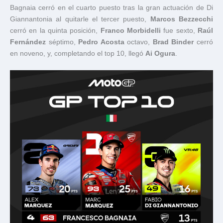
Bagnaia cerró en el cuarto puesto tras la gran actuación de Di
Giannantonia al quitarle el tercer puesto,
Marcos Bezzecchi
cerró en la quinta posición,
Franco Morbidelli
fue sexto,
Raúl
Fernández
séptimo,
Pedro Acosta
octavo,
Brad Binder
cerró
en noveno, y, completando el top 10, llegó
Ai Ogura
.