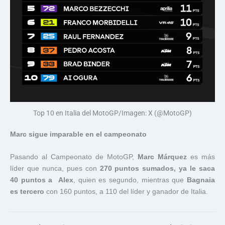
Top 10 en Italia del MotoGP/Imagen: X (@MotoGP)
Marc sigue imparable en el campeonato
Pasando al Campeonato de MotoGP,
Marc Márquez
es más
líder que nunca, pues con
270 puntos sumados, ya le saca
40 puntos a Alex
, quien es segundo, mientras que
Bagnaia
es tercero
con 160 puntos, a 110 del líder y ganador de Italia.