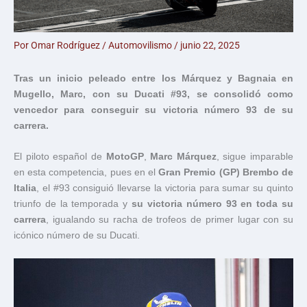
Por
Omar Rodríguez
/
Automovilismo
/
junio 22, 2025
Tras un inicio peleado entre los Márquez y Bagnaia en
Mugello, Marc, con su Ducati #93, se consolidó como
vencedor para conseguir su victoria número 93 de su
carrera.
El piloto español de
MotoGP
,
Marc Márquez
, sigue imparable
en esta competencia, pues en el
Gran Premio (GP) Brembo de
Italia
, el #93 consiguió llevarse la victoria para sumar su quinto
triunfo de la temporada y
su victoria número 93 en toda su
carrera
, igualando su racha de trofeos de primer lugar con su
icónico número de su Ducati.