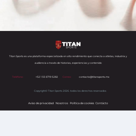
Titan Sports es una plataforma especializada en alto rendimiento que conecta a atletas, industria y
audiencia a través de historias, experiencias y contenido
Teléfono:
+52 1 55 6719 5282
Correo:
contacto@titansports.mx
Copyright© Titan Sports 2026. todos los derechos reservados
Aviso de privacidad
Nosotros
Política de cookies
s
Contácto