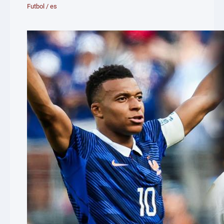
Futbol
/
es