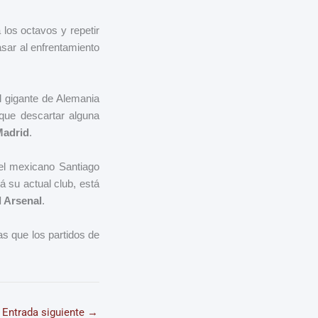
 los octavos y repetir
asar al enfrentamiento
el gigante de Alemania
que descartar alguna
Madrid
.
el mexicano Santiago
 su actual club, está
l Arsenal
.
as que los partidos de
Entrada siguiente
→