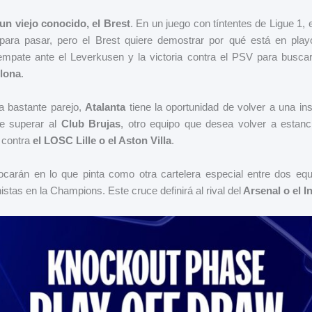
n viejo conocido, el Brest
. En un juego con tíntentes de Ligue 1, e
para pasar, pero el Brest quiere demostrar por qué está en playo
mpate ante el Leverkusen y la victoria contra el PSV para buscar
elona
.
a bastante parejo,
Atalanta
tiene la oportunidad de volver a una in
be superar al
Club Brujas
, otro equipo que desea volver a estanc
 contra
el LOSC Lille o el Aston Villa
.
carán en lo que pinta como otra cartelera especial entre dos eq
stas en la Champions. Este cruce definirá al rival del
Arsenal o el In