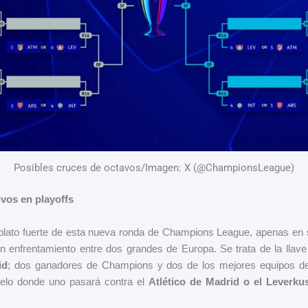
Posibles cruces de octavos/Imagen: X (@ChampionsLeague)
ivos en playoffs
lato fuerte de esta nueva ronda de Champions League, apenas en s
n enfrentamiento entre dos grandes de Europa. Se trata de la llave
id
; dos ganadores de Champions y dos de los mejores equipos de
uelo donde uno pasará contra el
Atlético de Madrid o el Leverku