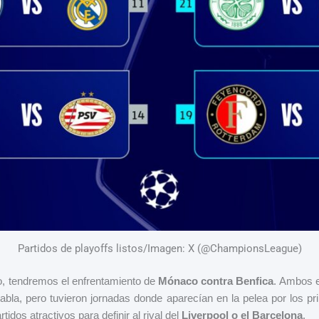
Partidos de playoffs listos/Imagen: X (@ChampionsLeague)
jo, tendremos el enfrentamiento de
Mónaco contra Benfica
. Ambos e
tabla, pero tuvieron jornadas donde aparecían en la pelea por los pr
tidos atractivos para definir al rival del
Liverpool o el Barcelona
.