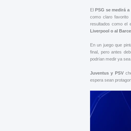
El
PSG se medirá a u
como claro favorito 
resultados como el e
Liverpool o al Barc
En un juego que pint
final, pero antes de
podrían medir ya sea
Juventus y PSV
cho
espera sean protagoni