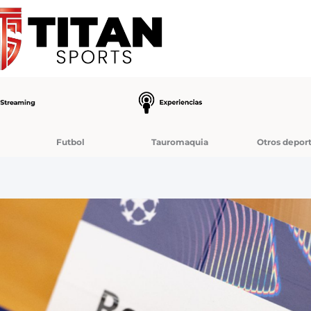
Futbol
Tauromaquia
Otros depor