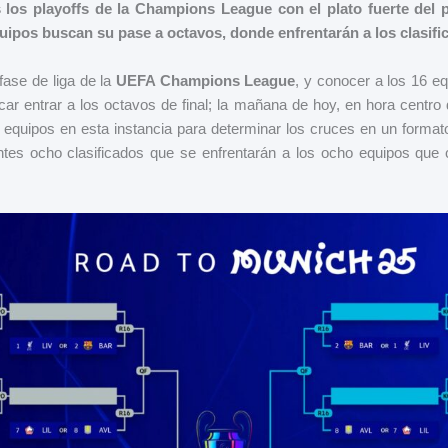
los playoffs de la Champions League con el plato fuerte del p
uipos buscan su pase a octavos, donde enfrentarán a los clasifi
 fase de liga de la
UEFA Champions League
, y conocer a los 16 e
car entrar a los octavos de final; la mañana de hoy, en hora centro
s equipos en esta instancia para determinar los cruces en un formato
ntes ocho clasificados que se enfrentarán a los ocho equipos que