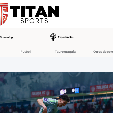
Futbol
Tauromaquia
Otros depor