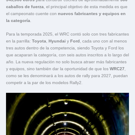
caballos de fuerza
, el principal objetivo de esta medida es que
el campeonato cuente con
nuevos fabricantes y equipos en
la categoría
.
Para la temporada 2025, el WRC contó solo con tres fabricantes
en la parrilla:
Toyota
,
Hyundai
y
Ford
, cada uno con al menos
tres autos dentro de la competencia, siendo Toyota y Ford los
que acaparan la categoría, con seis autos inscritos a lo largo del
año. La nueva regulación no solo busca atraer más fabricantes
y equipos, sino también dar la oportunidad de que los
WRC27
,
como se les denominará a los autos de rally para 2027, puedan
competir a la par de los modelos Rally2.