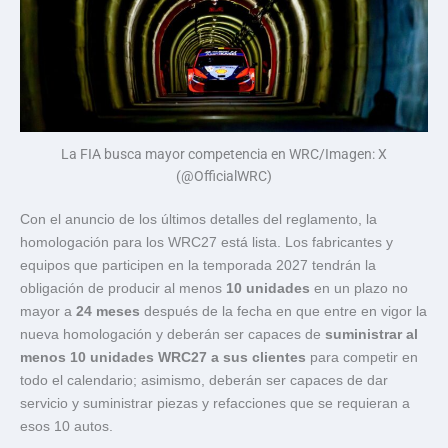
La FIA busca mayor competencia en WRC/Imagen: X
(@OfficialWRC)
Con el anuncio de los últimos detalles del reglamento, la
homologación para los WRC27 está lista. Los fabricantes y
equipos que participen en la temporada 2027 tendrán la
obligación de producir al menos
10 unidades
en un plazo no
mayor a
24 meses
después de la fecha en que entre en vigor la
nueva homologación y deberán ser capaces de
suministrar al
menos 10 unidades WRC27 a sus clientes
para competir en
todo el calendario; asimismo, deberán ser capaces de dar
servicio y suministrar piezas y refacciones que se requieran a
esos 10 autos.