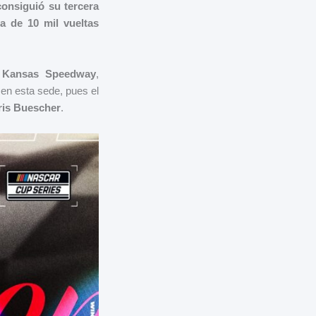
onsiguió su tercera
ca de 10 mil vueltas
l
Kansas Speedway
,
 en esta sede, pues el
ris Buescher
.