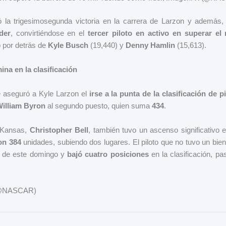
có la trigesimosegunda victoria en la carrera de Larzon y además,
der
, convirtiéndose en el
tercer piloto en activo en superar el
o por detrás de
Kyle Busch
(19,440) y
Denny Hamlin
(15,613).
na en la clasificación
le aseguró a Kyle Larzon el
irse a la punta de la clasificación de p
illiam Byron
al segundo puesto, quien suma
434
.
 Kansas,
Christopher Bell
, también tuvo un ascenso significativo 
on 384
unidades, subiendo dos lugares. El piloto que no tuvo un bie
a de este domingo y
bajó cuatro posiciones
en la clasificación, pa
 (@NASCAR)