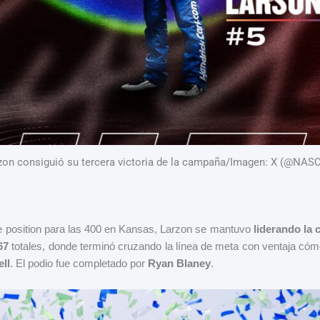
zon consiguió su tercera victoria de la campaña/Imagen: X (@NAS
le position para las 400 en Kansas, Larzon se mantuvo
liderando la
67
totales, donde terminó cruzando la línea de meta con ventaja có
ll
. El podio fue completado por
Ryan Blaney
.