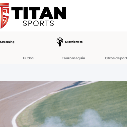
Futbol
Tauromaquia
Otros depor