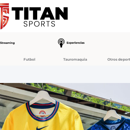
Futbol
Tauromaquia
Otros depor