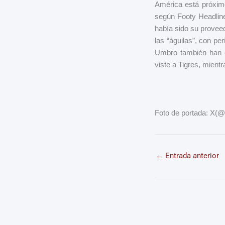
América está próximo
según Footy Headline
había sido su proveed
las “águilas”, con p
Umbro también han e
viste a Tigres, mien
Foto de portada: X(
←
Entrada anterior