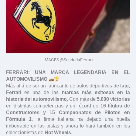
IMAGES @ScuderiaFerrari
FERRARI: UNA MARCA LEGENDARIA EN EL
AUTOMOVILISMO
Más allá de ser un fabricante de autos deportivos de
lujo
,
Ferrari
es una de las
marcas más exitosas en la
historia del automovilismo
. Con más de
5,000 victorias
en distintas competencias y un récord de
16 títulos de
Constructores y 15 Campeonatos de Pilotos en
Fórmula 1
, la firma italiana ha dejado una huella
imborrable en las pistas y ahora lo hará también en los
coleccionistas de
Hot Wheels
.