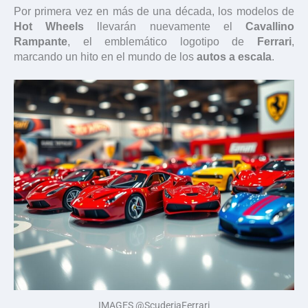
Por primera vez en más de una década, los modelos de
Hot Wheels
llevarán nuevamente el
Cavallino
Rampante
, el emblemático logotipo de
Ferrari
,
marcando un hito en el mundo de los
autos a escala
.
IMAGES @ScuderiaFerrari