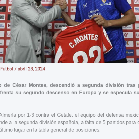
/
Futbol
/
abril 28, 2024
po de César Montes, descendió a segunda división tras p
nfrenta su segundo descenso en Europa y se especula su 
 Almería por 1-3 contra el Getafe, el equipo del defensa mexi
nde a la segunda división española, a falta de 5 partidos para q
timo lugar en la tabla general de posiciones.