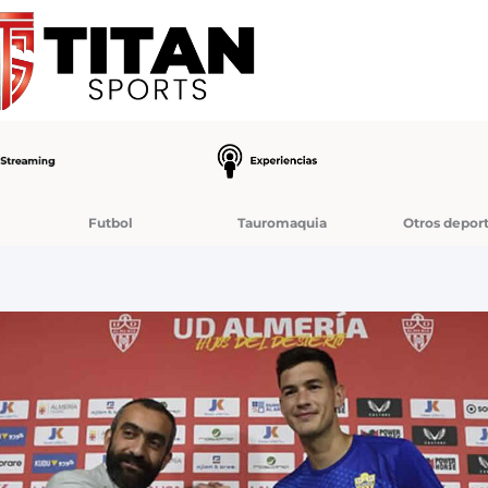
Futbol
Tauromaquia
Otros depor