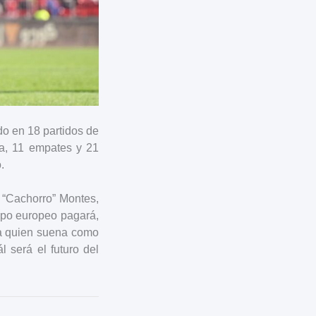
o en 18 partidos de
ia, 11 empates y 21
.
 “Cachorro” Montes,
ipo europeo pagará,
ca quien suena como
l será el futuro del