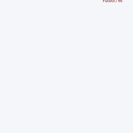
Futbol
/
es