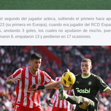
l segundo del jugador azteca, sufriendo el primero hace a
3 (su primera en Europa), cuando era jugador del RCD Espa
os, anotando 3 goles, los cuales no ayudaron de mucho, pu
naron 8, empataron 13 y perdieron en 17 ocasiones.